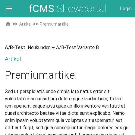
fCMS
Showportal
menu
Login
Zur
home
fast_forward
fast_forward
Artikel
Premiumartikel
Startseite
A/B-Test:
Neukunden + A/B-Test Variante B
Artikel
Premiumartikel
Sed ut perspiciatis unde omnis iste natus error sit
voluptatem accusantium doloremque laudantium, totam
rem aperiam, eaque ipsa quae ab illo inventore veritatis et
quasi architecto beatae vitae dicta sunt explicabo. Nemo
enim ipsam voluptatem quia voluptas sit aspernatur aut
odit aut fugit, sed quia consequuntur magni dolores eos qui
ratione voluptatem sequi nesciunt. Lorem ipsum dolor sit