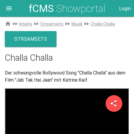
fCMS
Showportal
menu
Login
Zur
home
fast_forward
fast_forward
fast_forward
fast_forward
Inhalte
Streamsets
Musik
Challa Challa
Startseite
STREAMSETS
Challa Challa
Der schwungvolle Bollywood Song "Challa Challa" aus dem
Film "Jab Tak Hai Jaan" mit Katrina Kaif.
share