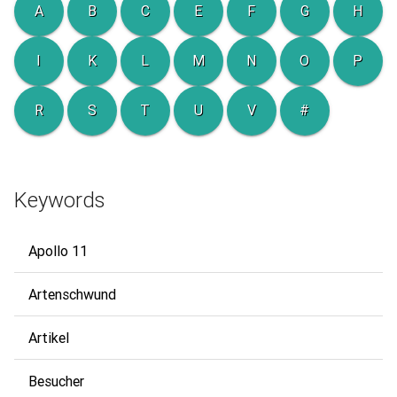
A
B
C
E
F
G
H
I
K
L
M
N
O
P
R
S
T
U
V
#
Keywords
Apollo 11
Artenschwund
Artikel
Besucher