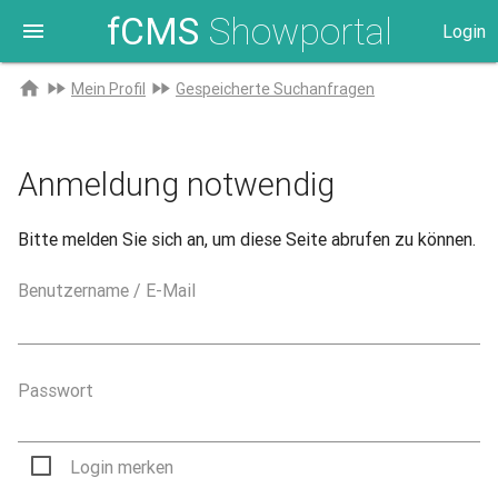
fCMS
Showportal
menu
Login
Zur
home
fast_forward
fast_forward
Mein Profil
Gespeicherte Suchanfragen
Startseite
Anmeldung notwendig
Bitte melden Sie sich an, um diese Seite abrufen zu können.
Benutzername / E-Mail
Passwort
Login merken