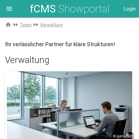
fCMS
Showportal
menu
Login
Zur
home
fast_forward
fast_forward
Team
Verwaltung
Startseite
Ihr verlässlicher Partner für klare Strukturen!
Verwaltung
KI-generiert