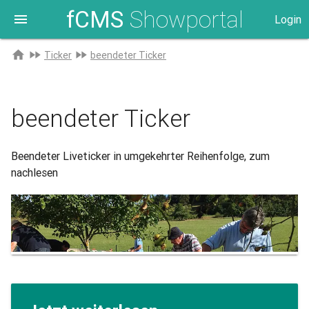
fCMS
Showportal
menu
Login
Zur
home
fast_forward
fast_forward
Ticker
beendeter Ticker
Startseite
beendeter Ticker
Beendeter Liveticker in umgekehrter Reihenfolge, zum
nachlesen