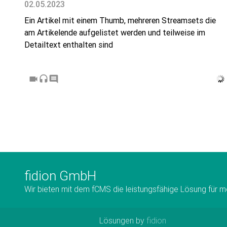
02.05.2023
Ein Artikel mit einem Thumb, mehreren Streamsets die
am Artikelende aufgelistet werden und teilweise im
Detailtext enthalten sind
videocam
headset
comment
fidion GmbH
Wir bieten mit dem fCMS die leistungsfähige Lösung für 
Lösungen by
fidion