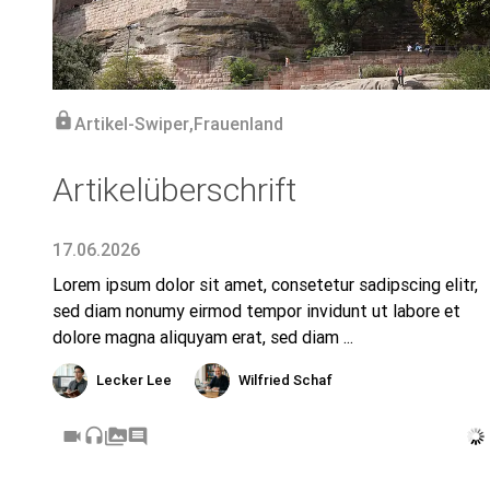
lock
Artikel-Swiper
,
Frauenland
Artikelüberschrift
17.06.2026
Lorem ipsum dolor sit amet, consetetur sadipscing elitr,
sed diam nonumy eirmod tempor invidunt ut labore et
dolore magna aliquyam erat, sed diam ...
Lecker Lee
Wilfried Schaf
videocam
headset
perm_media
comment