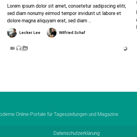
Lorem ipsum dolor sit amet, consetetur sadipscing elitr,
sed diam nonumy eirmod tempor invidunt ut labore et
dolore magna aliquyam erat, sed diam ...
Lecker Lee
Wilfried Schaf
videocam
headset
perm_media
moderne Online-Portale für Tageszeitungen und Magazine.
Datenschutzerklärung