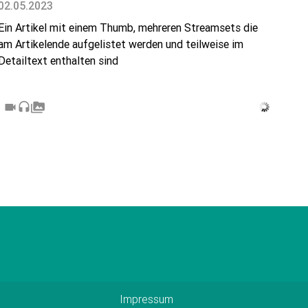
02.05.2023
Ein Artikel mit einem Thumb, mehreren Streamsets die
am Artikelende aufgelistet werden und teilweise im
Detailtext enthalten sind
videocam
headset
perm_media
Impressum