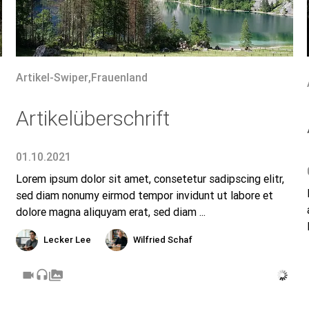
Artikel-Swiper
,
Frauenland
Artikelüberschrift
01.10.2021
Lorem ipsum dolor sit amet, consetetur sadipscing elitr,
sed diam nonumy eirmod tempor invidunt ut labore et
dolore magna aliquyam erat, sed diam ...
Lecker Lee
Wilfried Schaf
videocam
headset
perm_media