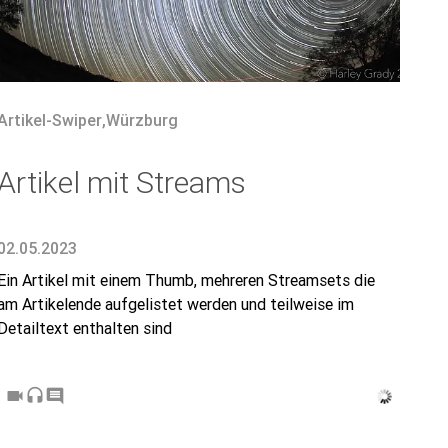
Artikel-Swiper
,
Würzburg
Artikel mit Streams
02.05.2023
Ein Artikel mit einem Thumb, mehreren Streamsets die
am Artikelende aufgelistet werden und teilweise im
Detailtext enthalten sind
videocam
headset
comment