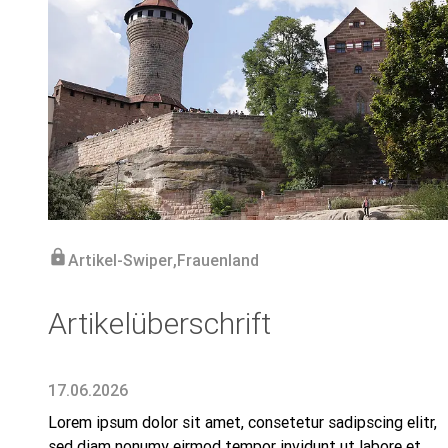
lock
Artikel-Swiper
,
Frauenland
Artikelüberschrift
17.06.2026
Lorem ipsum dolor sit amet, consetetur sadipscing elitr,
sed diam nonumy eirmod tempor invidunt ut labore et