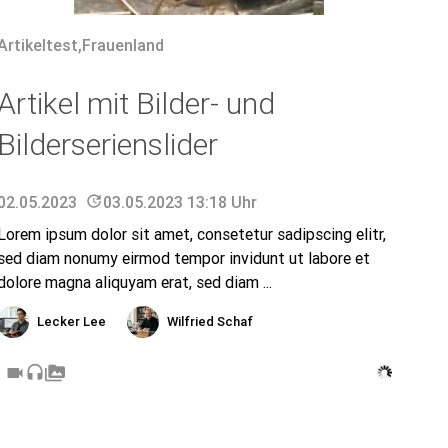
Artikeltest
,
Frauenland
Artikel mit Bilder- und
Bilderserienslider
02.05.2023
update
03.05.2023 13:18 Uhr
Lorem ipsum dolor sit amet, consetetur sadipscing elitr,
sed diam nonumy eirmod tempor invidunt ut labore et
dolore magna aliquyam erat, sed diam ...
Lecker Lee
Wilfried Schaf
videocam
headset
perm_media