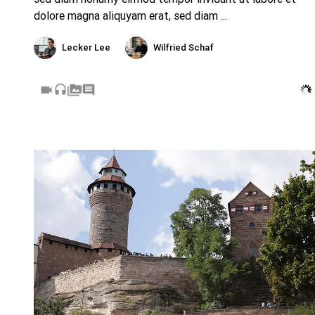
dolore magna aliquyam erat, sed diam ...
Lecker Lee
Wilfried Schaf
videocam
headset
perm_media
comment