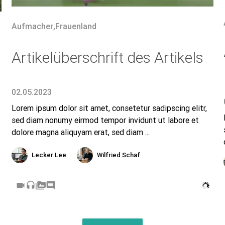
Aufmacher
,
Frauenland
Artikelüberschrift des Artikels
02.05.2023
Lorem ipsum dolor sit amet, consetetur sadipscing elitr,
sed diam nonumy eirmod tempor invidunt ut labore et
dolore magna aliquyam erat, sed diam ...
Lecker Lee
Wilfried Schaf
videocam
headset
perm_media
comment