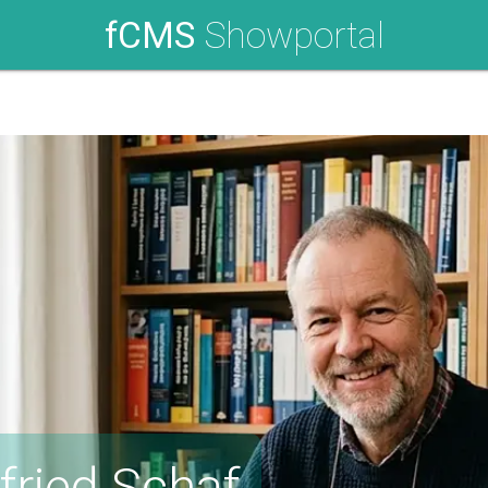
fCMS
Showportal
fried Schaf