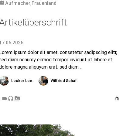
lock
Aufmacher
,
Frauenland
Artikelüberschrift
17.06.2026
Lorem ipsum dolor sit amet, consetetur sadipscing elitr,
sed diam nonumy eirmod tempor invidunt ut labore et
dolore magna aliquyam erat, sed diam ...
Lecker Lee
Wilfried Schaf
videocam
headset
perm_media