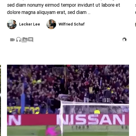
sed diam nonumy eirmod tempor invidunt ut labore et
dolore magna aliquyam erat, sed diam ...
Lecker Lee
Wilfried Schaf
videocam
headset
perm_media
comment