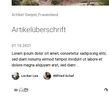
Artikel-Swiper
,
Frauenland
Artikelüberschrift
01.10.2021
Lorem ipsum dolor sit amet, consetetur sadipscing elitr,
sed diam nonumy eirmod tempor invidunt ut labore et
dolore magna aliquyam erat, sed diam ...
Lecker Lee
Wilfried Schaf
videocam
headset
perm_media