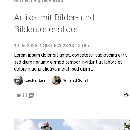
Aufmacher
,
Frauenland
Artikel mit Bilder- und
Bilderserienslider
17.06.2026
update
03.05.2023 13:18 Uhr
Lorem ipsum dolor sit amet, consetetur sadipscing elitr,
sed diam nonumy eirmod tempor invidunt ut labore et
dolore magna aliquyam erat, sed diam ...
Lecker Lee
Wilfried Schaf
videocam
headset
perm_media