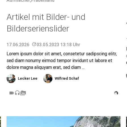
Aufmacher
,
Frauenland
Artikel mit Bilder- und
Bilderserienslider
17.06.2026
update
03.05.2023 13:18 Uhr
Lorem ipsum dolor sit amet, consetetur sadipscing elitr,
sed diam nonumy eirmod tempor invidunt ut labore et
dolore magna aliquyam erat, sed diam ...
Lecker Lee
Wilfried Schaf
videocam
headset
perm_media