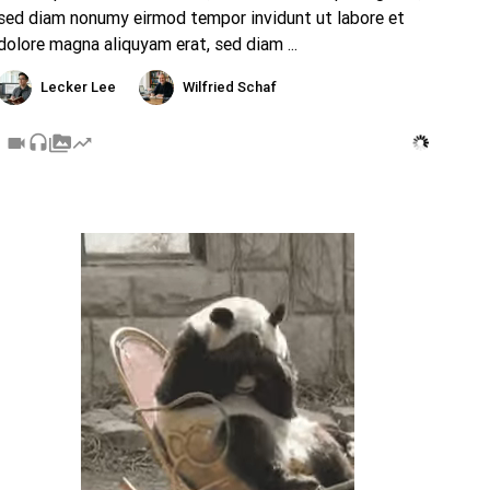
sed diam nonumy eirmod tempor invidunt ut labore et
dolore magna aliquyam erat, sed diam ...
Lecker Lee
Wilfried Schaf
videocam
headset
perm_media
trending_up