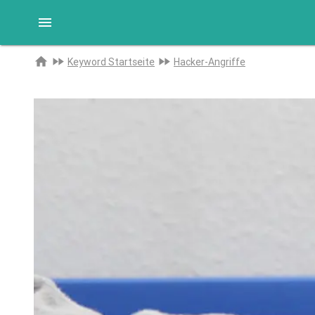
menu
Zur
home
fast_forward
fast_forward
Keyword Startseite
Hacker-Angriffe
Startseite