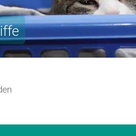
ffe
den