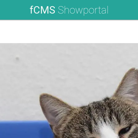
fCMS
Showportal