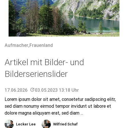
Aufmacher
,
Frauenland
Artikel mit Bilder- und
Bilderserienslider
17.06.2026
update
03.05.2023 13:18 Uhr
Lorem ipsum dolor sit amet, consetetur sadipscing elitr,
sed diam nonumy eirmod tempor invidunt ut labore et
dolore magna aliquyam erat, sed diam ...
Lecker Lee
Wilfried Schaf