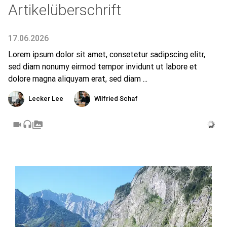
Artikelüberschrift
17.06.2026
Lorem ipsum dolor sit amet, consetetur sadipscing elitr,
sed diam nonumy eirmod tempor invidunt ut labore et
dolore magna aliquyam erat, sed diam ...
Lecker Lee
Wilfried Schaf
videocam
headset
perm_media