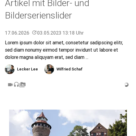
Artikel mit Bilder- und
Bilderserienslider
17.06.2026
update
03.05.2023 13:18 Uhr
Lorem ipsum dolor sit amet, consetetur sadipscing elitr,
sed diam nonumy eirmod tempor invidunt ut labore et
dolore magna aliquyam erat, sed diam ...
Lecker Lee
Wilfried Schaf
videocam
headset
perm_media