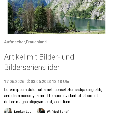
Aufmacher
,
Frauenland
Artikel mit Bilder- und
Bilderserienslider
17.06.2026
update
03.05.2023 13:18 Uhr
Lorem ipsum dolor sit amet, consetetur sadipscing elitr,
sed diam nonumy eirmod tempor invidunt ut labore et
dolore magna aliquyam erat, sed diam ...
Lecker Lee
Wilfried Schaf