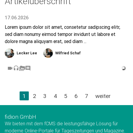
Artikelüberschrift
17.06.2026
Lorem ipsum dolor sit amet, consetetur sadipscing elitr,
sed diam nonumy eirmod tempor invidunt ut labore et
dolore magna aliquyam erat, sed diam ...
Lecker Lee
Wilfried Schaf
videocam
headset
perm_media
comment
1
2
3
4
5
6
7
weiter
fidion GmbH
Wir bieten mit dem fCMS die leistungsfähige Lösung für
moderne Online-Portale für Tageszeitungen und Magazine.