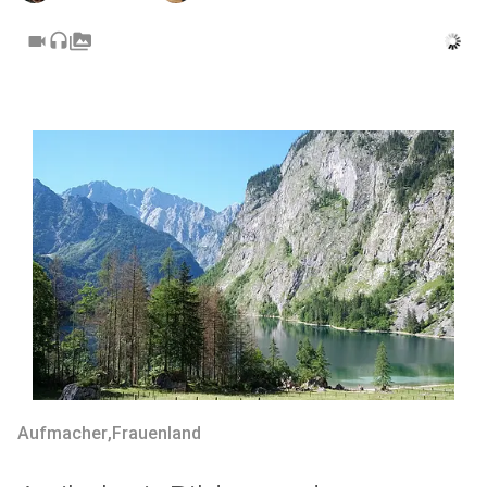
videocam
headset
perm_media
Aufmacher
,
Frauenland