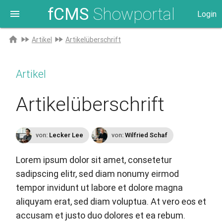
fCMS
Showportal
menu
Login
Zur
home
fast_forward
fast_forward
Artikel
Artikelüberschrift
Startseite
Artikel
Artikelüberschrift
von:
Lecker Lee
von:
Wilfried Schaf
Lorem ipsum dolor sit amet, consetetur
sadipscing elitr, sed diam nonumy eirmod
tempor invidunt ut labore et dolore magna
aliquyam erat, sed diam voluptua. At vero eos et
accusam et justo duo dolores et ea rebum.