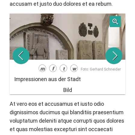
accusam et justo duo dolores et ea rebum.
m
f
t
w
Foto: Gerhard Schneider
Impressionen aus der Stadt
Im
At vero eos et accusamus et iusto odio
dignissimos ducimus qui blanditiis praesentium
voluptatum deleniti atque corrupti quos dolores
et quas molestias excepturi sint occaecati